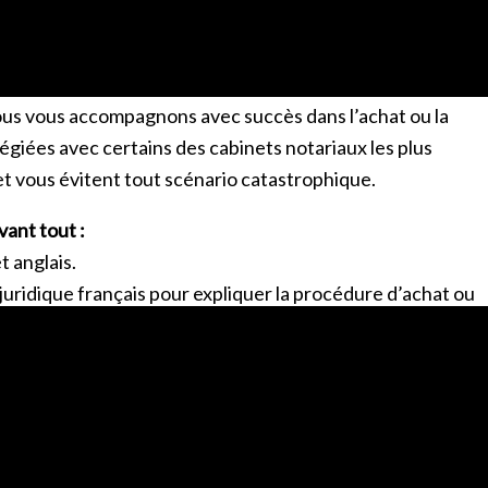
 une personne anglophone, il est également dans votre
a transaction française.
ats
.
ous vous accompagnons avec succès dans l’achat ou la
légiées avec certains des cabinets notariaux les plus
et vous évitent tout scénario catastrophique.
vant tout :
 anglais.
uridique français pour expliquer la procédure d’achat ou
tions de chacun.
une personne compétente et fiable pour signer les documen