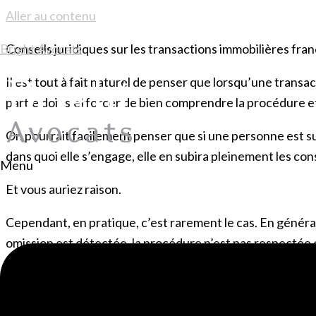
Aller au contenu
Bright Avocats
Conseils juridiques sur les transactions immobilières fr
Il est tout à fait naturel de penser que lorsqu’une transa
partie doit s’efforcer de bien comprendre la procédure 
On pourrait facilement penser que si une personne est s
dans quoi elle s’engage, elle en subira pleinement les c
Menu
Et vous auriez raison.
Cependant, en pratique, c’est rarement le cas. En général,
omission est détectée, la procédure n’est pas respectée 
d’argent pour toutes les parties concernées. Dans d’autre
obtient des dommages et intérêts substantiels) pour diss