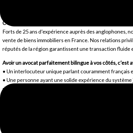
Ainsi, que vous vendiez ou achetiez un bien immobilier à
intérêt qu’elle comprenne parfaitement la procédure de l
C’est là que vous apprécierez l’assistance de Bright Avoc
Forts de 25 ans d’expérience auprès des anglophones, n
vente de biens immobiliers en France. Nos relations privi
réputés de la région garantissent une transaction fluide 
Avoir un avocat parfaitement bilingue à vos côtés, c’est a
• Un interlocuteur unique parlant couramment français et
• Une personne ayant une solide expérience du système j
de vente.
• Des documents traduits si nécessaire.
• Un interlocuteur central capable de coordonner les ac
• Si la distance est trop importante, vous apprécierez 
à leur place.