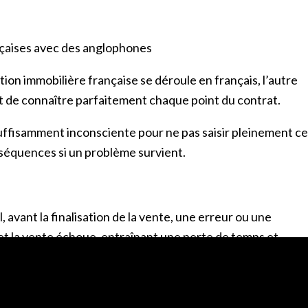
ançaises avec des anglophones
ction immobilière française se déroule en français, l’autre
et de connaître parfaitement chaque point du contrat.
uffisamment inconsciente pour ne pas saisir pleinement ce
onséquences si un problème survient.
 avant la finalisation de la vente, une erreur ou une
et la vente échoue, entraînant une perte de temps et
s cas, l’autre partie peut vous poursuivre en justice (et
imulation ou rétention d’informations.